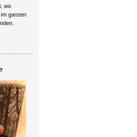
, wo 
im ganzen 
nden.
?