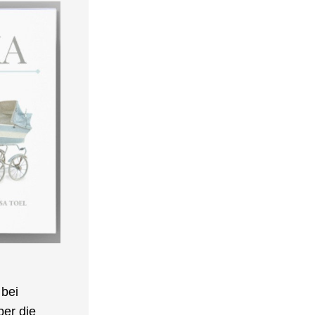
bei 
er die 