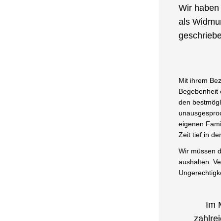
Wir haben 
als Widmun
geschriebe
Mit ihrem Bez
Begebenheit 
den bestmögli
unausgesproc
eigenen Famil
Zeit tief in 
Wir müssen die
aushalten. V
Ungerechtigke
Im 
zahlre