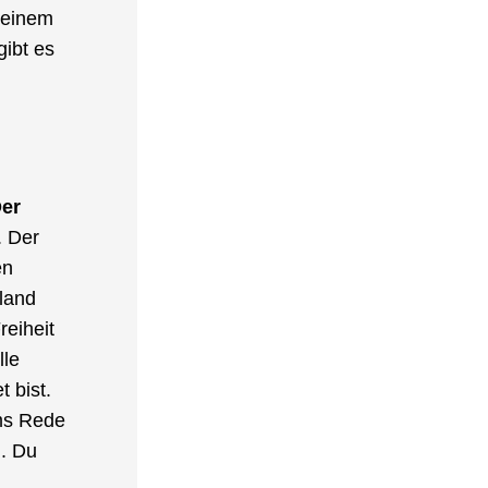
Triff Dich mit anderen Deutschtum-Liebhabern, indem Du Dich einem 
ibt es 
er 
. Der 
n 
land 
eiheit 
le 
 bist. 
ms Rede 
). Du 