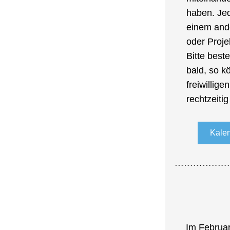
haben. Jed
einem ande
oder Proje
Bitte beste
bald, so k
freiwilligen
rechtzeiti
Kale
Im Februar