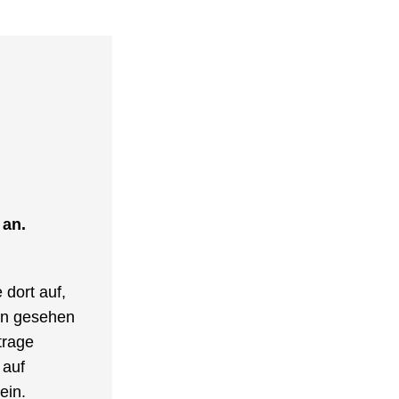
an. 
dort auf, 
n gesehen 
rage 
auf 
in. 