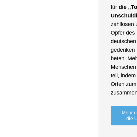
für 
die „To
Unschuld
zahllosen 
Opfer des L
deutschen 
gedenken u
beten. Meh
Menschen 
teil, indem
Orten zum
zusammen
Mehr üb
die 