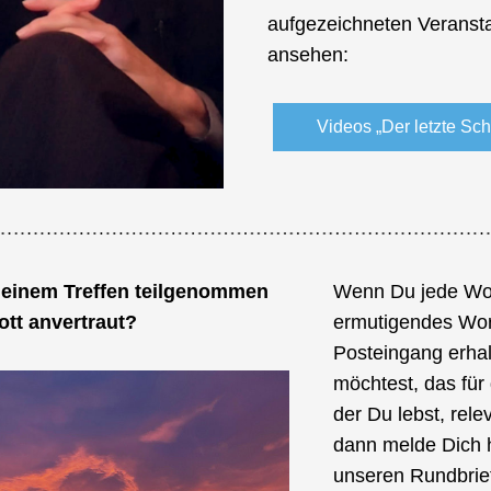
aufgezeichneten Veransta
ansehen:
Videos „Der letzte Schr
 einem Treffen teilgenommen 
Wenn Du jede Woc
tt anvertraut?  
ermutigendes Wort
Posteingang erhal
möchtest, das für d
der Du lebst, releva
dann melde Dich hi
unseren Rundbrief 