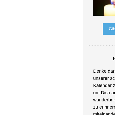
Gib
Denke dara
unserer sc
Kalender zu
um Dich an
wunderbar
zu erinnern
miteinander