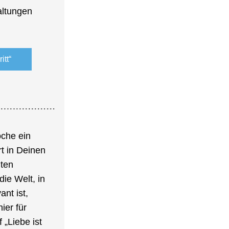
ltungen 
itt“
he ein 
 in Deinen 
ten 
ie Welt, in 
nt ist, 
er für 
„Liebe ist 