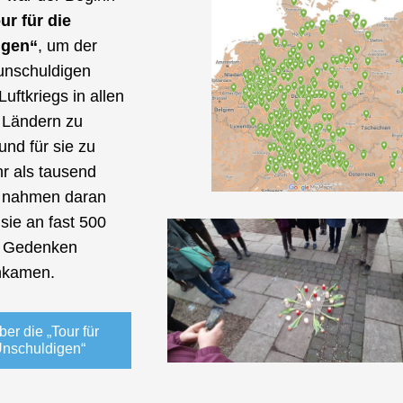
ur für die 
igen“
, um der 
unschuldigen 
uftkriegs in allen 
Ländern zu 
nd für sie zu 
r als tausend 
nahmen daran 
 sie an fast 500 
 Gedenken 
kamen.
er die „Tour für
Unschuldigen“