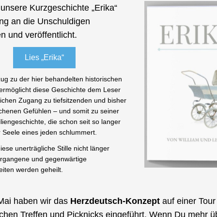
unsere Kurzgeschichte „Erika“ 
g an die Unschuldigen 
n und veröffentlicht.
Lies „Erika“
ug zu der hier behandelten historischen 
ermöglicht diese Geschichte dem Leser 
chen Zugang zu tiefsitzenden und bisher 
henen Gefühlen – und somit zu seiner 
iengeschichte, die schon seit so langer 
der Seele eines jeden schlummert.
se unerträgliche Stille nicht länger 
ergangene und gegenwärtige 
iten werden geheilt.
Mai haben wir das 
Herzdeutsch-Konzept
 auf einer Tour 
ichen Treffen und Picknicks eingeführt. Wenn Du mehr üb