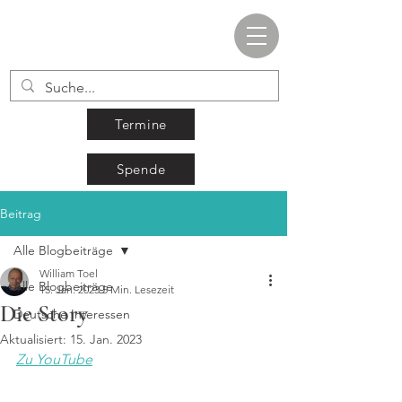
Termine
Spende
Beitrag
Alle Blogbeiträge
William Toel
Alle Blogbeiträge
15. Jan. 2023
5 Min. Lesezeit
Die Story
Deutsche Interessen
Aktualisiert:
15. Jan. 2023
Zu YouTube